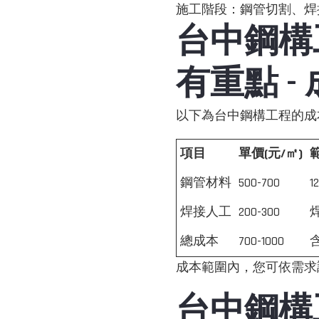
施工階段：鋼管切割、焊
台中鋼構
有重點 -
以下為台中鋼構工程的成
項目
單價(元/㎡)
鋼管材料
500-700
1
焊接人工
200-300
焊
總成本
700-1000
成本範圍內，您可依需求
台中鋼構