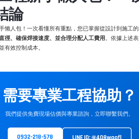
 結論
手懶人包！一次看懂所有重點，您已掌握從設計到施工的
直徑、確保焊接速度、並合理分配人工費用
。依據上述表
並有效控制成本。
需要專業工程協助？
我們提供免費現場估價與專業諮詢，立即聯繫我們。
0932-218-578
LINE ID: @408wgofl