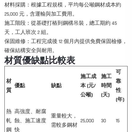
材料採購：根據工程規模，平均每公噸鋼材成本約
25,000 元，含運輸與加工費用。
施工階段：從基礎打樁到鋼構吊裝，總工期約 45
天，工人班次 2 組。
保固維修：工程完成後 12 個月內提供免費保固檢修，
確保結構安全與耐用。
材質優缺點比較表
可
施工成
施工
材
靠
優點
缺點
本 (元/
時間
質
性
公噸)
(天)
(年)
熱
高強度、耐腐
重量較大，
軋
蝕、施工速度
25,000
30
15
需較多鋼材
鋼
快