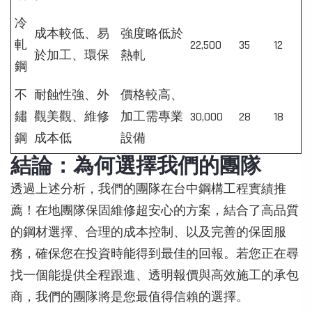
冷
成本較低、易
強度略低於
軋
22,500
35
12
於加工、環保
熱軋
鋼
不
耐蝕性強、外
價格較高、
鏽
觀美觀、維修
加工需專業
30,000
28
18
鋼
成本低
設備
結論：為何選擇我們的團隊
透過上述分析，我們的團隊在台中鋼構工程實績推
薦！在地團隊保固維修超安心的方案，結合了高品質
的鋼材選擇、合理的成本控制、以及完善的保固服
務，確保您在投資時能得到最佳的回報。若您正在尋
找一個能提供全程跟進、透明報價與高效施工的承包
商，我們的團隊將是您最值得信賴的選擇。