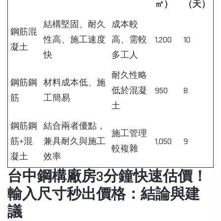
㎡）
（天）
結構堅固、耐久
成本較
鋼筋混
性高、施工速度
高、需較
1,200
10
凝土
快
多工人
耐久性略
鋼筋鋼
材料成本低、施
低於混凝
950
8
筋
工簡易
土
鋼筋鋼
結合兩者優點，
施工管理
筋+混
兼具耐久與施工
1,050
9
較複雜
凝土
效率
台中鋼構廠房3分鐘快速估價！
輸入尺寸秒出價格：結論與建
議